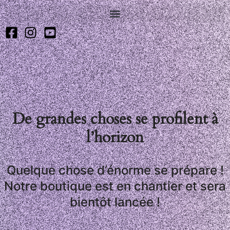
De grandes choses se profilent à
l’horizon
Quelque chose d’énorme se prépare !
Notre boutique est en chantier et sera
bientôt lancée !