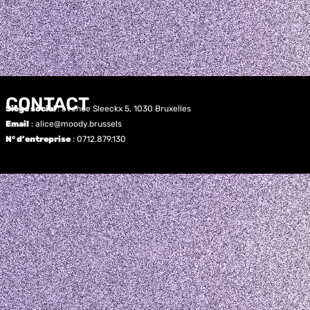
CONTACT
Siège social
: avenue Sleeckx 5, 1030 Bruxelles
Email
: alice@moody.brussels
N° d’entreprise
: 0712.879.130