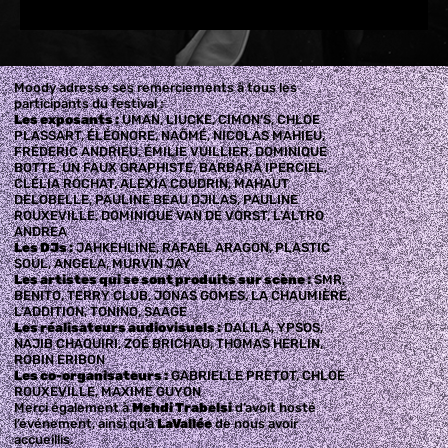
Moody adresse ses remerciements à tous les
participants du festival :
Les exposants :
UMAN, LIUCKE, CIMON’S, CHLOE
PLASSART, ÉLÉONORE, NAÔMÉ, NICOLAS MAHIEU,
FRÉDERIC ANDRIEU, ÉMILIE VUILLIER, DOMINIQUE
BOTTE, UN FAUX GRAPHISTE, BARBARA IPERCIEL,
CLÉLIA ROCHAT, ALEXIA COUDRIN, MAHAUT
DELOBELLE, PAULINE BEAU DJILAS, PAULINE
ROUXEVILLE, DOMINIQUE VAN DE VORST, L’ALTRO
ANDREA
Les DJs :
JAHKEHLINE, RAFAEL ARAGON, PLASTIC
SOUL, ANGELA, MURVIN JAY
Les artistes qui se sont produits sur scène :
SMR,
BENITO, TERRY CLUB, JONAS GOMES, LA CHAUMIÈRE,
L’ADDITION, TONINO, SAAGE
Les réalisateurs audiovisuels :
DALILA, YPSOS,
NAJIB CHAQUIRI, ZOÉ BRICHAU, THOMAS HERLIN,
ROBIN ERIBON
Les co-organisateurs :
GABRIELLE PRETOT, CHLOE
ROUXEVILLE, MAXIME GUYON
Merci également à
Mehdi Trabelsi
d’avoit hosté
l’événement, ainsi qu’à
LaVallée
de nous avoir
accueillis.