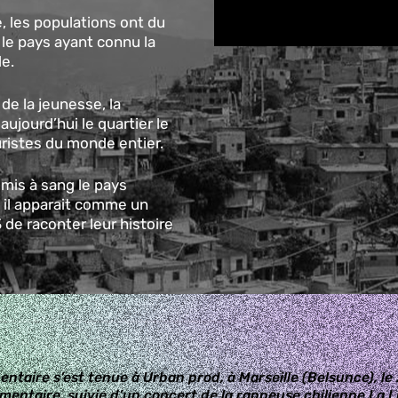
 les populations ont du
e le pays ayant connu la
e.
 de la jeunesse, la
ujourd’hui le quartier le
ouristes du monde entier.
t mis à sang le pays
 il apparait comme un
de raconter leur histoire
ntaire s’est tenue à Urban prod, à Marseille (Belsunce), le
umentaire, suivie d’un concert de la rappeuse chilienne La L