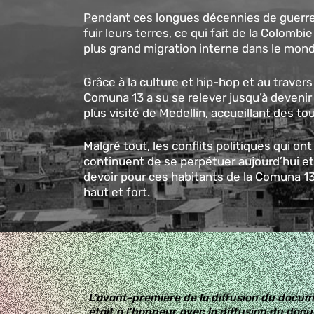
Pendant ces longues décennies de guerre,
fuir leurs terres, ce qui fait de la Colombi
plus grand migration interne dans le mond
Grâce à la culture et hip-hop et au travers
Comuna 13 a su se relever jusqu’à devenir a
plus visité de Medellin, accueillant des t
Malgré tout, les conflits politiques qui on
continuent de se perpétuer aujourd’hui et
devoir pour ces habitants de la Comuna 13 
haut et fort.
L’avant-première de la diffusion du docume
était à l’honneur avec la diffusion du doc