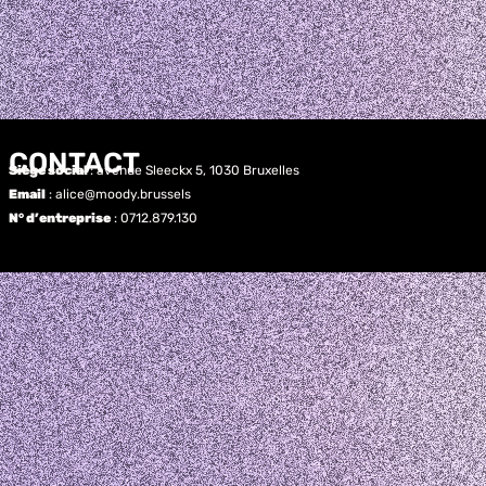
CONTACT
Siège social
: avenue Sleeckx 5, 1030 Bruxelles
Email
: alice@moody.brussels
N° d’entreprise
: 0712.879.130