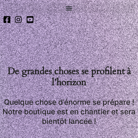
De grandes choses se profilent à
l’horizon
Quelque chose d’énorme se prépare !
Notre boutique est en chantier et sera
bientôt lancée !