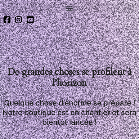
De grandes choses se profilent à
l’horizon
Quelque chose d’énorme se prépare !
Notre boutique est en chantier et sera
bientôt lancée !