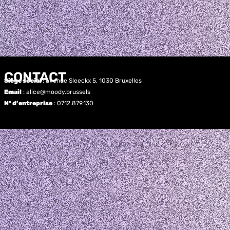
CONTACT
Siège social
: avenue Sleeckx 5, 1030 Bruxelles
Email
: alice@moody.brussels
N° d’entreprise
: 0712.879.130